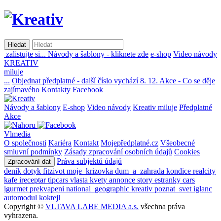
zalistujte si...
Návody a šablony -
kliknete zde
e-shop
Video návody
KREATIV
miluje
...
Objednat předplatné -
další číslo vychází 8. 12.
Akce -
Co se děje
zajímavého
Kontakty
Facebook
Návody a šablony
E-shop
Video návody
Kreativ miluje
Předplatné
Akce
Vlmedia
O společnosti
Kariéra
Kontakt
Mojepředplatné.cz
Všeobecné
smluvní podmínky
Zásady zpracování osobních údajů
Cookies
Práva subjektů údajů
Zpracování dat
denik
dotyk
fitzivot
moje_krizovka
dum_a_zahrada
kondice
realcity
kafe
ireceptar
tipcars
vlasta
kvety
annonce
story
estranky
cars
igurmet
prekvapeni
national_geographic
kreativ
poznat_svet
iglanc
automodul
koktejl
Copyright ©
VLTAVA LABE MEDIA a.s.
všechna práva
vyhrazena.