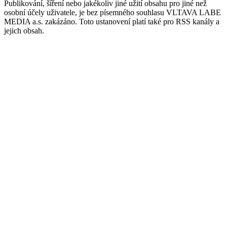
Publikování, šíření nebo jakékoliv jiné užití obsahu pro jiné než
osobní účely uživatele, je bez písemného souhlasu VLTAVA LABE
MEDIA a.s. zakázáno. Toto ustanovení platí také pro RSS kanály a
jejich obsah.