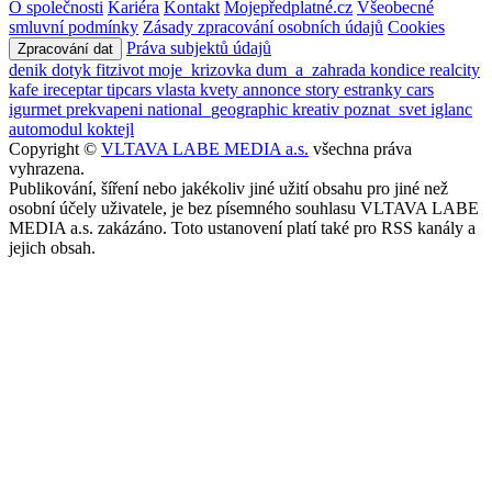
O společnosti
Kariéra
Kontakt
Mojepředplatné.cz
Všeobecné
smluvní podmínky
Zásady zpracování osobních údajů
Cookies
Práva subjektů údajů
Zpracování dat
denik
dotyk
fitzivot
moje_krizovka
dum_a_zahrada
kondice
realcity
kafe
ireceptar
tipcars
vlasta
kvety
annonce
story
estranky
cars
igurmet
prekvapeni
national_geographic
kreativ
poznat_svet
iglanc
automodul
koktejl
Copyright ©
VLTAVA LABE MEDIA a.s.
všechna práva
vyhrazena.
Publikování, šíření nebo jakékoliv jiné užití obsahu pro jiné než
osobní účely uživatele, je bez písemného souhlasu VLTAVA LABE
MEDIA a.s. zakázáno. Toto ustanovení platí také pro RSS kanály a
jejich obsah.