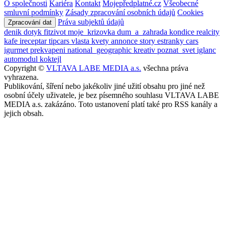
O společnosti
Kariéra
Kontakt
Mojepředplatné.cz
Všeobecné
smluvní podmínky
Zásady zpracování osobních údajů
Cookies
Práva subjektů údajů
Zpracování dat
denik
dotyk
fitzivot
moje_krizovka
dum_a_zahrada
kondice
realcity
kafe
ireceptar
tipcars
vlasta
kvety
annonce
story
estranky
cars
igurmet
prekvapeni
national_geographic
kreativ
poznat_svet
iglanc
automodul
koktejl
Copyright ©
VLTAVA LABE MEDIA a.s.
všechna práva
vyhrazena.
Publikování, šíření nebo jakékoliv jiné užití obsahu pro jiné než
osobní účely uživatele, je bez písemného souhlasu VLTAVA LABE
MEDIA a.s. zakázáno. Toto ustanovení platí také pro RSS kanály a
jejich obsah.