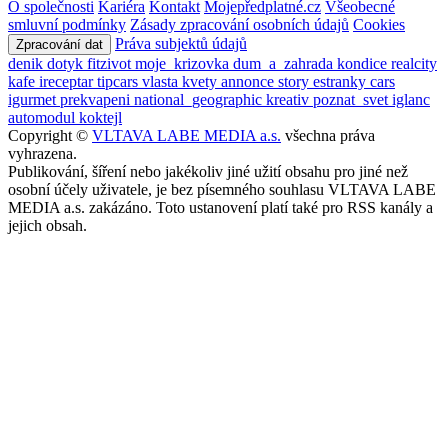
O společnosti
Kariéra
Kontakt
Mojepředplatné.cz
Všeobecné
smluvní podmínky
Zásady zpracování osobních údajů
Cookies
Práva subjektů údajů
Zpracování dat
denik
dotyk
fitzivot
moje_krizovka
dum_a_zahrada
kondice
realcity
kafe
ireceptar
tipcars
vlasta
kvety
annonce
story
estranky
cars
igurmet
prekvapeni
national_geographic
kreativ
poznat_svet
iglanc
automodul
koktejl
Copyright ©
VLTAVA LABE MEDIA a.s.
všechna práva
vyhrazena.
Publikování, šíření nebo jakékoliv jiné užití obsahu pro jiné než
osobní účely uživatele, je bez písemného souhlasu VLTAVA LABE
MEDIA a.s. zakázáno. Toto ustanovení platí také pro RSS kanály a
jejich obsah.