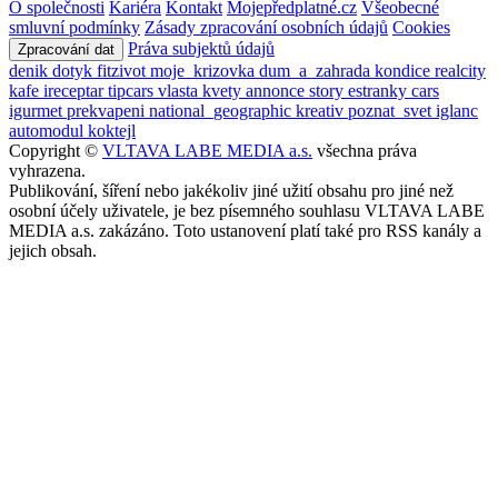
O společnosti
Kariéra
Kontakt
Mojepředplatné.cz
Všeobecné
smluvní podmínky
Zásady zpracování osobních údajů
Cookies
Práva subjektů údajů
Zpracování dat
denik
dotyk
fitzivot
moje_krizovka
dum_a_zahrada
kondice
realcity
kafe
ireceptar
tipcars
vlasta
kvety
annonce
story
estranky
cars
igurmet
prekvapeni
national_geographic
kreativ
poznat_svet
iglanc
automodul
koktejl
Copyright ©
VLTAVA LABE MEDIA a.s.
všechna práva
vyhrazena.
Publikování, šíření nebo jakékoliv jiné užití obsahu pro jiné než
osobní účely uživatele, je bez písemného souhlasu VLTAVA LABE
MEDIA a.s. zakázáno. Toto ustanovení platí také pro RSS kanály a
jejich obsah.