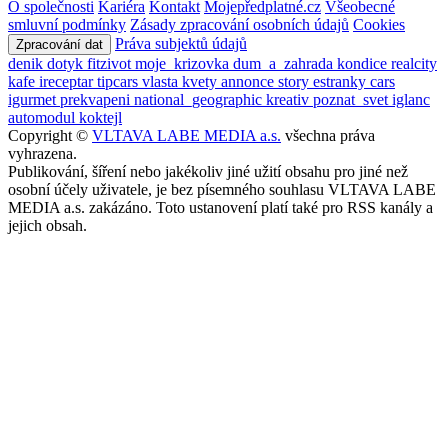
O společnosti
Kariéra
Kontakt
Mojepředplatné.cz
Všeobecné
smluvní podmínky
Zásady zpracování osobních údajů
Cookies
Práva subjektů údajů
Zpracování dat
denik
dotyk
fitzivot
moje_krizovka
dum_a_zahrada
kondice
realcity
kafe
ireceptar
tipcars
vlasta
kvety
annonce
story
estranky
cars
igurmet
prekvapeni
national_geographic
kreativ
poznat_svet
iglanc
automodul
koktejl
Copyright ©
VLTAVA LABE MEDIA a.s.
všechna práva
vyhrazena.
Publikování, šíření nebo jakékoliv jiné užití obsahu pro jiné než
osobní účely uživatele, je bez písemného souhlasu VLTAVA LABE
MEDIA a.s. zakázáno. Toto ustanovení platí také pro RSS kanály a
jejich obsah.