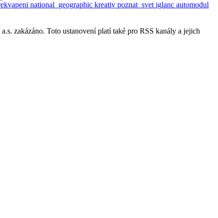
rekvapeni
national_geographic
kreativ
poznat_svet
iglanc
automodul
s. zakázáno. Toto ustanovení platí také pro RSS kanály a jejich