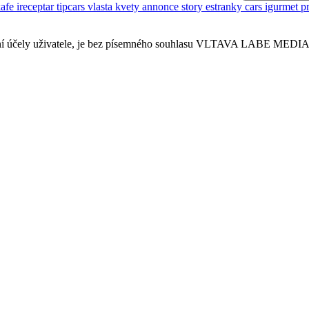
kafe
ireceptar
tipcars
vlasta
kvety
annonce
story
estranky
cars
igurmet
p
sobní účely uživatele, je bez písemného souhlasu VLTAVA LABE MEDIA a.