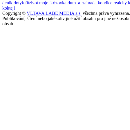
denik
dotyk
fitzivot
moje_krizovka
dum_a_zahrada
kondice
realcity
koktejl
Copyright ©
VLTAVA LABE MEDIA a.s.
všechna práva vyhrazena.
Publikování, šíření nebo jakékoliv jiné užití obsahu pro jiné než o
obsah.