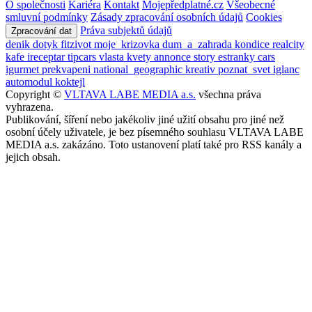
O společnosti
Kariéra
Kontakt
Mojepředplatné.cz
Všeobecné
smluvní podmínky
Zásady zpracování osobních údajů
Cookies
Práva subjektů údajů
Zpracování dat
denik
dotyk
fitzivot
moje_krizovka
dum_a_zahrada
kondice
realcity
kafe
ireceptar
tipcars
vlasta
kvety
annonce
story
estranky
cars
igurmet
prekvapeni
national_geographic
kreativ
poznat_svet
iglanc
automodul
koktejl
Copyright ©
VLTAVA LABE MEDIA a.s.
všechna práva
vyhrazena.
Publikování, šíření nebo jakékoliv jiné užití obsahu pro jiné než
osobní účely uživatele, je bez písemného souhlasu VLTAVA LABE
MEDIA a.s. zakázáno. Toto ustanovení platí také pro RSS kanály a
jejich obsah.