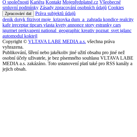
O společnosti
Kariéra
Kontakt
Mojepředplatné.cz
Všeobecné
smluvní podmínky
Zásady zpracování osobních údajů
Cookies
Práva subjektů údajů
Zpracování dat
denik
dotyk
fitzivot
moje_krizovka
dum_a_zahrada
kondice
realcity
kafe
ireceptar
tipcars
vlasta
kvety
annonce
story
estranky
cars
igurmet
prekvapeni
national_geographic
kreativ
poznat_svet
iglanc
automodul
koktejl
Copyright ©
VLTAVA LABE MEDIA a.s.
všechna práva
vyhrazena.
Publikování, šíření nebo jakékoliv jiné užití obsahu pro jiné než
osobní účely uživatele, je bez písemného souhlasu VLTAVA LABE
MEDIA a.s. zakázáno. Toto ustanovení platí také pro RSS kanály a
jejich obsah.