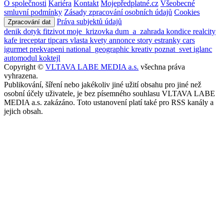
O společnosti
Kariéra
Kontakt
Mojepředplatné.cz
Všeobecné
smluvní podmínky
Zásady zpracování osobních údajů
Cookies
Práva subjektů údajů
Zpracování dat
denik
dotyk
fitzivot
moje_krizovka
dum_a_zahrada
kondice
realcity
kafe
ireceptar
tipcars
vlasta
kvety
annonce
story
estranky
cars
igurmet
prekvapeni
national_geographic
kreativ
poznat_svet
iglanc
automodul
koktejl
Copyright ©
VLTAVA LABE MEDIA a.s.
všechna práva
vyhrazena.
Publikování, šíření nebo jakékoliv jiné užití obsahu pro jiné než
osobní účely uživatele, je bez písemného souhlasu VLTAVA LABE
MEDIA a.s. zakázáno. Toto ustanovení platí také pro RSS kanály a
jejich obsah.