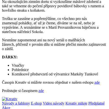
Na okouzlujícím zimním dortu si vyzkoušíme máslové zdobení a
také se vrhneme do pečení přípravy povidlové bábovky s rumem a
hovězího steaku s koňakem.
Trošku se zasníme a popřemýšlíme, co všechno pro nás
znamenají pohádky, ať už je čteme, díváme se na ně, nebo je
vyprávíme. A seznámíme se s Marií Provazníkovou báječnou a
statečnou náčelnicí Sokola.
Nesmíme zapomenout ani na nový seriál o malířských
žánrech, přičemž v prvním dílu si můžete přečíst mnoho zajímavosti
o zátiší.
DÁRKY:
Visačky
Pohlednice
Komiksové předsevzetí od výtvarnice Markéty Tunkové
Časopis Kreativ si můžete rovnou objednat v našem eshopu
zde
Prolistujte si časopisem
zde
Návody a šablony
E-shop
Video návody
Kreativ miluje
Předplatné
Akce