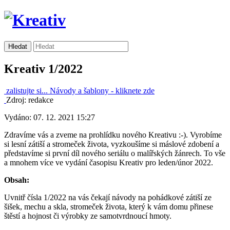
Kreativ 1/2022
zalistujte si...
Návody a šablony -
kliknete zde
Zdroj: redakce
Vydáno: 07. 12. 2021 15:27
Zdravíme vás a zveme na prohlídku nového Kreativu :-). Vyrobíme
si lesní zátiší a stromeček života, vyzkoušíme si máslové zdobení a
představíme si první díl nového seriálu o malířských žánrech. To vše
a mnohem více ve vydání časopisu Kreativ pro leden/únor 2022.
Obsah:
Uvnitř čísla 1/2022 na vás čekají návody na pohádkové zátiší ze
šišek, mechu a skla, stromeček života, který k vám domu přinese
štěstí a hojnost či výrobky ze samotvrdnoucí hmoty.