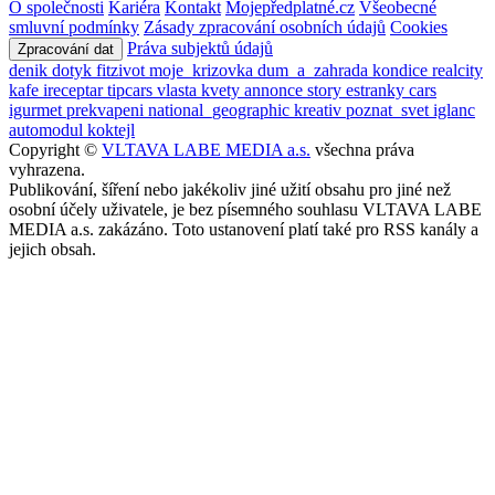
O společnosti
Kariéra
Kontakt
Mojepředplatné.cz
Všeobecné
smluvní podmínky
Zásady zpracování osobních údajů
Cookies
Práva subjektů údajů
Zpracování dat
denik
dotyk
fitzivot
moje_krizovka
dum_a_zahrada
kondice
realcity
kafe
ireceptar
tipcars
vlasta
kvety
annonce
story
estranky
cars
igurmet
prekvapeni
national_geographic
kreativ
poznat_svet
iglanc
automodul
koktejl
Copyright ©
VLTAVA LABE MEDIA a.s.
všechna práva
vyhrazena.
Publikování, šíření nebo jakékoliv jiné užití obsahu pro jiné než
osobní účely uživatele, je bez písemného souhlasu VLTAVA LABE
MEDIA a.s. zakázáno. Toto ustanovení platí také pro RSS kanály a
jejich obsah.