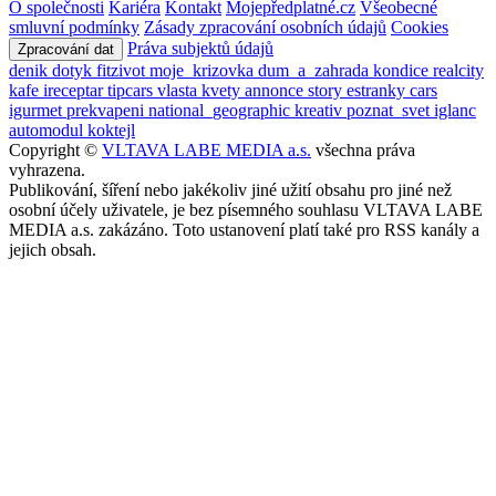
O společnosti
Kariéra
Kontakt
Mojepředplatné.cz
Všeobecné
smluvní podmínky
Zásady zpracování osobních údajů
Cookies
Práva subjektů údajů
Zpracování dat
denik
dotyk
fitzivot
moje_krizovka
dum_a_zahrada
kondice
realcity
kafe
ireceptar
tipcars
vlasta
kvety
annonce
story
estranky
cars
igurmet
prekvapeni
national_geographic
kreativ
poznat_svet
iglanc
automodul
koktejl
Copyright ©
VLTAVA LABE MEDIA a.s.
všechna práva
vyhrazena.
Publikování, šíření nebo jakékoliv jiné užití obsahu pro jiné než
osobní účely uživatele, je bez písemného souhlasu VLTAVA LABE
MEDIA a.s. zakázáno. Toto ustanovení platí také pro RSS kanály a
jejich obsah.