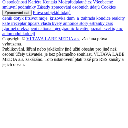
O společnosti
Kariéra
Kontakt
Mojepředplatné.cz
Všeobecné
smluvní podmínky
Zásady zpracování osobních údajů
Cookies
Práva subjektů údajů
Zpracování dat
denik
dotyk
fitzivot
moje_krizovka
dum_a_zahrada
kondice
realcity
kafe
ireceptar
tipcars
vlasta
kvety
annonce
story
estranky
cars
igurmet
prekvapeni
national_geographic
kreativ
poznat_svet
iglanc
automodul
koktejl
Copyright ©
VLTAVA LABE MEDIA a.s.
všechna práva
vyhrazena.
Publikování, šíření nebo jakékoliv jiné užití obsahu pro jiné než
osobní účely uživatele, je bez písemného souhlasu VLTAVA LABE
MEDIA a.s. zakázáno. Toto ustanovení platí také pro RSS kanály a
jejich obsah.