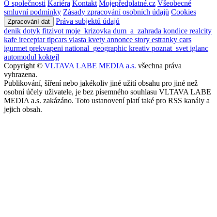
O společnosti
Kariéra
Kontakt
Mojepředplatné.cz
Všeobecné
smluvní podmínky
Zásady zpracování osobních údajů
Cookies
Práva subjektů údajů
Zpracování dat
denik
dotyk
fitzivot
moje_krizovka
dum_a_zahrada
kondice
realcity
kafe
ireceptar
tipcars
vlasta
kvety
annonce
story
estranky
cars
igurmet
prekvapeni
national_geographic
kreativ
poznat_svet
iglanc
automodul
koktejl
Copyright ©
VLTAVA LABE MEDIA a.s.
všechna práva
vyhrazena.
Publikování, šíření nebo jakékoliv jiné užití obsahu pro jiné než
osobní účely uživatele, je bez písemného souhlasu VLTAVA LABE
MEDIA a.s. zakázáno. Toto ustanovení platí také pro RSS kanály a
jejich obsah.