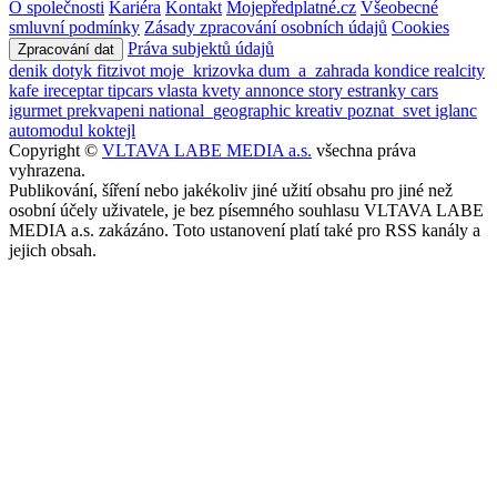
O společnosti
Kariéra
Kontakt
Mojepředplatné.cz
Všeobecné
smluvní podmínky
Zásady zpracování osobních údajů
Cookies
Práva subjektů údajů
Zpracování dat
denik
dotyk
fitzivot
moje_krizovka
dum_a_zahrada
kondice
realcity
kafe
ireceptar
tipcars
vlasta
kvety
annonce
story
estranky
cars
igurmet
prekvapeni
national_geographic
kreativ
poznat_svet
iglanc
automodul
koktejl
Copyright ©
VLTAVA LABE MEDIA a.s.
všechna práva
vyhrazena.
Publikování, šíření nebo jakékoliv jiné užití obsahu pro jiné než
osobní účely uživatele, je bez písemného souhlasu VLTAVA LABE
MEDIA a.s. zakázáno. Toto ustanovení platí také pro RSS kanály a
jejich obsah.