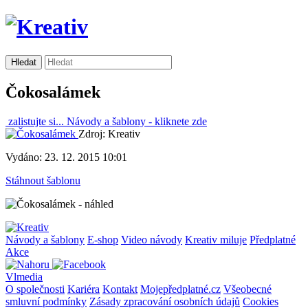
Čokosalámek
zalistujte si...
Návody a šablony -
kliknete zde
Zdroj: Kreativ
Vydáno: 23. 12. 2015 10:01
Stáhnout šablonu
Návody a šablony
E-shop
Video návody
Kreativ miluje
Předplatné
Akce
Vlmedia
O společnosti
Kariéra
Kontakt
Mojepředplatné.cz
Všeobecné
smluvní podmínky
Zásady zpracování osobních údajů
Cookies