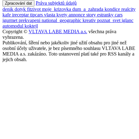
Práva subjektů údajů
Zpracování dat
denik
dotyk
fitzivot
moje_krizovka
dum_a_zahrada
kondice
realcity
kafe
ireceptar
tipcars
vlasta
kvety
annonce
story
estranky
cars
igurmet
prekvapeni
national_geographic
kreativ
poznat_svet
iglanc
automodul
koktejl
Copyright ©
VLTAVA LABE MEDIA a.s.
všechna práva
vyhrazena.
Publikování, šíření nebo jakékoliv jiné užití obsahu pro jiné než
osobní účely uživatele, je bez písemného souhlasu VLTAVA LABE
MEDIA a.s. zakázáno. Toto ustanovení platí také pro RSS kanály a
jejich obsah.