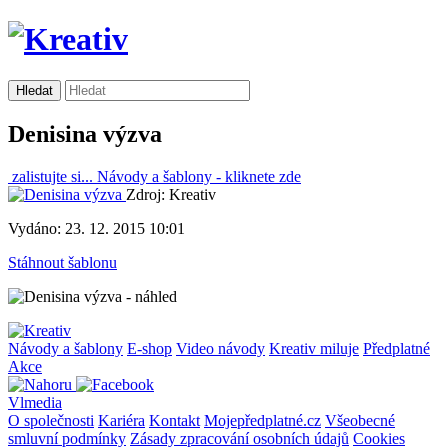
Denisina výzva
zalistujte si...
Návody a šablony -
kliknete zde
Zdroj: Kreativ
Vydáno: 23. 12. 2015 10:01
Stáhnout šablonu
Návody a šablony
E-shop
Video návody
Kreativ miluje
Předplatné
Akce
Vlmedia
O společnosti
Kariéra
Kontakt
Mojepředplatné.cz
Všeobecné
smluvní podmínky
Zásady zpracování osobních údajů
Cookies