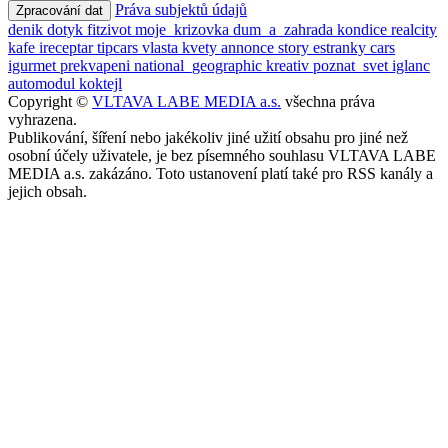
Práva subjektů údajů
Zpracování dat
denik
dotyk
fitzivot
moje_krizovka
dum_a_zahrada
kondice
realcity
kafe
ireceptar
tipcars
vlasta
kvety
annonce
story
estranky
cars
igurmet
prekvapeni
national_geographic
kreativ
poznat_svet
iglanc
automodul
koktejl
Copyright ©
VLTAVA LABE MEDIA a.s.
všechna práva
vyhrazena.
Publikování, šíření nebo jakékoliv jiné užití obsahu pro jiné než
osobní účely uživatele, je bez písemného souhlasu VLTAVA LABE
MEDIA a.s. zakázáno. Toto ustanovení platí také pro RSS kanály a
jejich obsah.