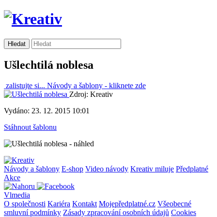
Ušlechtilá noblesa
zalistujte si...
Návody a šablony -
kliknete zde
Zdroj: Kreativ
Vydáno: 23. 12. 2015 10:01
Stáhnout šablonu
Návody a šablony
E-shop
Video návody
Kreativ miluje
Předplatné
Akce
Vlmedia
O společnosti
Kariéra
Kontakt
Mojepředplatné.cz
Všeobecné
smluvní podmínky
Zásady zpracování osobních údajů
Cookies