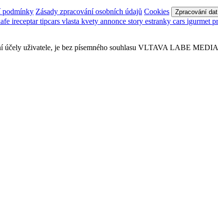
í podmínky
Zásady zpracování osobních údajů
Cookies
Zpracování dat
kafe
ireceptar
tipcars
vlasta
kvety
annonce
story
estranky
cars
igurmet
p
sobní účely uživatele, je bez písemného souhlasu VLTAVA LABE MEDIA a.