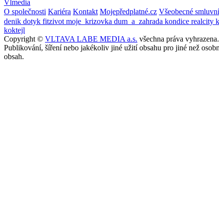
Vlmedia
O společnosti
Kariéra
Kontakt
Mojepředplatné.cz
Všeobecné smluvn
denik
dotyk
fitzivot
moje_krizovka
dum_a_zahrada
kondice
realcity
koktejl
Copyright ©
VLTAVA LABE MEDIA a.s.
všechna práva vyhrazena.
Publikování, šíření nebo jakékoliv jiné užití obsahu pro jiné než o
obsah.