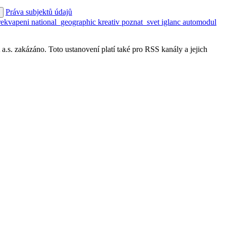
Práva subjektů údajů
rekvapeni
national_geographic
kreativ
poznat_svet
iglanc
automodul
s. zakázáno. Toto ustanovení platí také pro RSS kanály a jejich