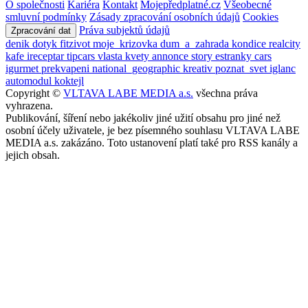
O společnosti
Kariéra
Kontakt
Mojepředplatné.cz
Všeobecné
smluvní podmínky
Zásady zpracování osobních údajů
Cookies
Práva subjektů údajů
Zpracování dat
denik
dotyk
fitzivot
moje_krizovka
dum_a_zahrada
kondice
realcity
kafe
ireceptar
tipcars
vlasta
kvety
annonce
story
estranky
cars
igurmet
prekvapeni
national_geographic
kreativ
poznat_svet
iglanc
automodul
koktejl
Copyright ©
VLTAVA LABE MEDIA a.s.
všechna práva
vyhrazena.
Publikování, šíření nebo jakékoliv jiné užití obsahu pro jiné než
osobní účely uživatele, je bez písemného souhlasu VLTAVA LABE
MEDIA a.s. zakázáno. Toto ustanovení platí také pro RSS kanály a
jejich obsah.