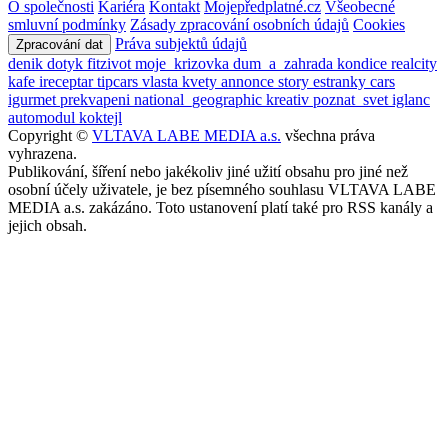
O společnosti
Kariéra
Kontakt
Mojepředplatné.cz
Všeobecné
smluvní podmínky
Zásady zpracování osobních údajů
Cookies
Práva subjektů údajů
Zpracování dat
denik
dotyk
fitzivot
moje_krizovka
dum_a_zahrada
kondice
realcity
kafe
ireceptar
tipcars
vlasta
kvety
annonce
story
estranky
cars
igurmet
prekvapeni
national_geographic
kreativ
poznat_svet
iglanc
automodul
koktejl
Copyright ©
VLTAVA LABE MEDIA a.s.
všechna práva
vyhrazena.
Publikování, šíření nebo jakékoliv jiné užití obsahu pro jiné než
osobní účely uživatele, je bez písemného souhlasu VLTAVA LABE
MEDIA a.s. zakázáno. Toto ustanovení platí také pro RSS kanály a
jejich obsah.