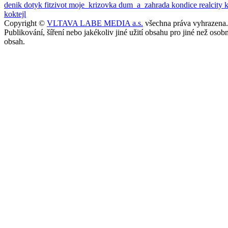
denik
dotyk
fitzivot
moje_krizovka
dum_a_zahrada
kondice
realcity
koktejl
Copyright ©
VLTAVA LABE MEDIA a.s.
všechna práva vyhrazena.
Publikování, šíření nebo jakékoliv jiné užití obsahu pro jiné než o
obsah.