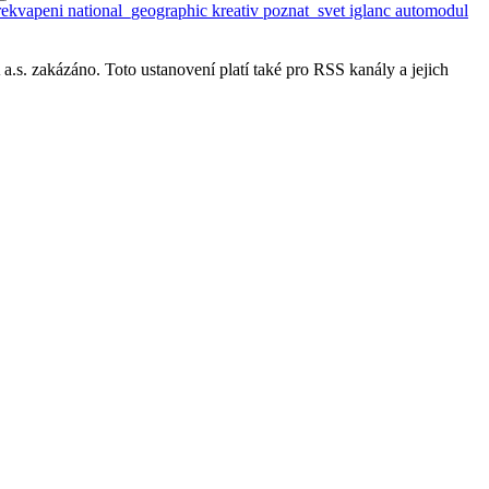
rekvapeni
national_geographic
kreativ
poznat_svet
iglanc
automodul
s. zakázáno. Toto ustanovení platí také pro RSS kanály a jejich