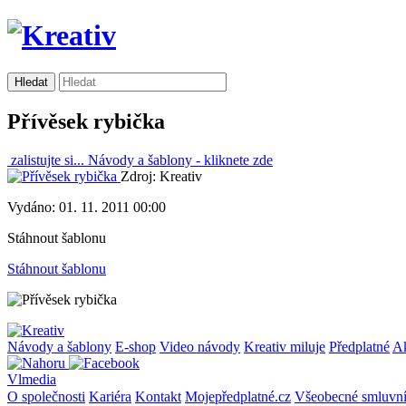
Přívěsek rybička
zalistujte si...
Návody a šablony -
kliknete zde
Zdroj: Kreativ
Vydáno: 01. 11. 2011 00:00
Stáhnout šablonu
Stáhnout šablonu
Návody a šablony
E-shop
Video návody
Kreativ miluje
Předplatné
A
Vlmedia
O společnosti
Kariéra
Kontakt
Mojepředplatné.cz
Všeobecné smluvn