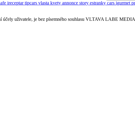
kafe
ireceptar
tipcars
vlasta
kvety
annonce
story
estranky
cars
igurmet
p
sobní účely uživatele, je bez písemného souhlasu VLTAVA LABE MEDIA a.