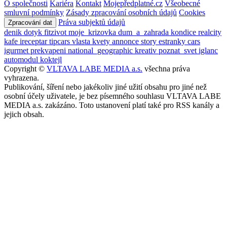
O společnosti
Kariéra
Kontakt
Mojepředplatné.cz
Všeobecné
smluvní podmínky
Zásady zpracování osobních údajů
Cookies
Práva subjektů údajů
Zpracování dat
denik
dotyk
fitzivot
moje_krizovka
dum_a_zahrada
kondice
realcity
kafe
ireceptar
tipcars
vlasta
kvety
annonce
story
estranky
cars
igurmet
prekvapeni
national_geographic
kreativ
poznat_svet
iglanc
automodul
koktejl
Copyright ©
VLTAVA LABE MEDIA a.s.
všechna práva
vyhrazena.
Publikování, šíření nebo jakékoliv jiné užití obsahu pro jiné než
osobní účely uživatele, je bez písemného souhlasu VLTAVA LABE
MEDIA a.s. zakázáno. Toto ustanovení platí také pro RSS kanály a
jejich obsah.