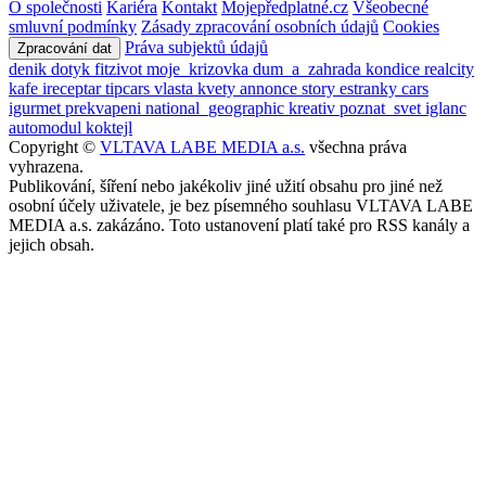
O společnosti
Kariéra
Kontakt
Mojepředplatné.cz
Všeobecné
smluvní podmínky
Zásady zpracování osobních údajů
Cookies
Práva subjektů údajů
Zpracování dat
denik
dotyk
fitzivot
moje_krizovka
dum_a_zahrada
kondice
realcity
kafe
ireceptar
tipcars
vlasta
kvety
annonce
story
estranky
cars
igurmet
prekvapeni
national_geographic
kreativ
poznat_svet
iglanc
automodul
koktejl
Copyright ©
VLTAVA LABE MEDIA a.s.
všechna práva
vyhrazena.
Publikování, šíření nebo jakékoliv jiné užití obsahu pro jiné než
osobní účely uživatele, je bez písemného souhlasu VLTAVA LABE
MEDIA a.s. zakázáno. Toto ustanovení platí také pro RSS kanály a
jejich obsah.