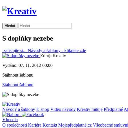
S doplňky nezebe
zalistujte si...
Návody a šablony -
kliknete zde
Zdroj: Kreativ
Vydáno: 07. 11. 2012 00:00
Stáhnout šablonu
Stáhnout šablonu
Návody a šablony
E-shop
Video návody
Kreativ miluje
Předplatné
A
Vlmedia
O společnosti
Kariéra
Kontakt
Mojepředplatné.cz
Všeobecné smluvn