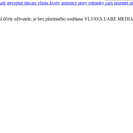
kafe
ireceptar
tipcars
vlasta
kvety
annonce
story
estranky
cars
igurmet
p
sobní účely uživatele, je bez písemného souhlasu VLTAVA LABE MEDIA a.