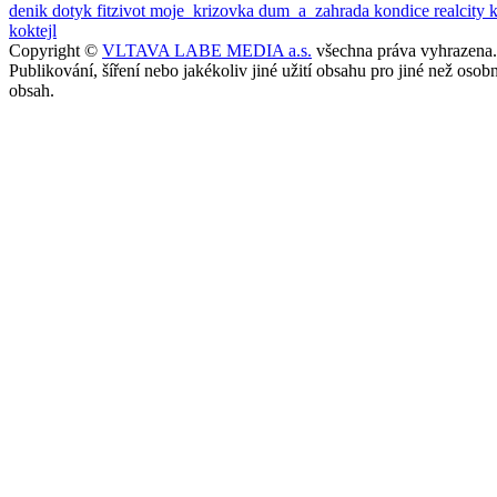
denik
dotyk
fitzivot
moje_krizovka
dum_a_zahrada
kondice
realcity
koktejl
Copyright ©
VLTAVA LABE MEDIA a.s.
všechna práva vyhrazena.
Publikování, šíření nebo jakékoliv jiné užití obsahu pro jiné než o
obsah.