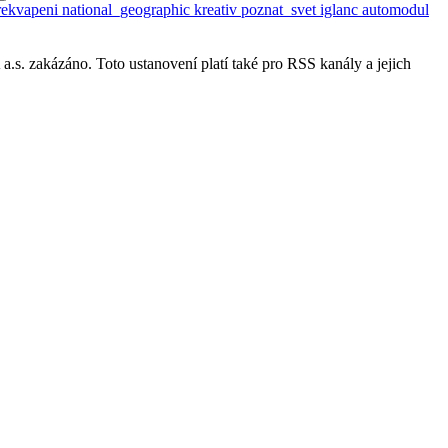
rekvapeni
national_geographic
kreativ
poznat_svet
iglanc
automodul
s. zakázáno. Toto ustanovení platí také pro RSS kanály a jejich