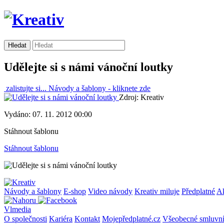
Udělejte si s námi vánoční loutky
zalistujte si...
Návody a šablony -
kliknete zde
Zdroj: Kreativ
Vydáno: 07. 11. 2012 00:00
Stáhnout šablonu
Stáhnout šablonu
Návody a šablony
E-shop
Video návody
Kreativ miluje
Předplatné
A
Vlmedia
O společnosti
Kariéra
Kontakt
Mojepředplatné.cz
Všeobecné smluvn