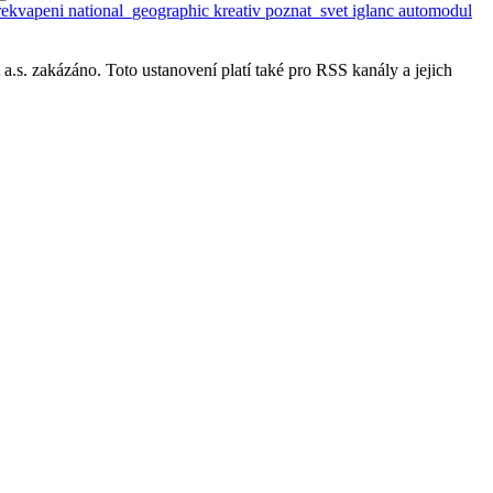
rekvapeni
national_geographic
kreativ
poznat_svet
iglanc
automodul
s. zakázáno. Toto ustanovení platí také pro RSS kanály a jejich