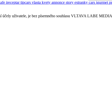
kafe
ireceptar
tipcars
vlasta
kvety
annonce
story
estranky
cars
igurmet
p
sobní účely uživatele, je bez písemného souhlasu VLTAVA LABE MEDIA a.