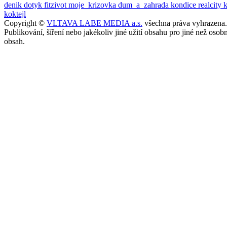
denik
dotyk
fitzivot
moje_krizovka
dum_a_zahrada
kondice
realcity
koktejl
Copyright ©
VLTAVA LABE MEDIA a.s.
všechna práva vyhrazena.
Publikování, šíření nebo jakékoliv jiné užití obsahu pro jiné než o
obsah.