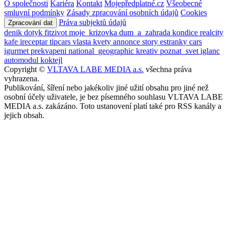
O společnosti
Kariéra
Kontakt
Mojepředplatné.cz
Všeobecné
smluvní podmínky
Zásady zpracování osobních údajů
Cookies
Práva subjektů údajů
Zpracování dat
denik
dotyk
fitzivot
moje_krizovka
dum_a_zahrada
kondice
realcity
kafe
ireceptar
tipcars
vlasta
kvety
annonce
story
estranky
cars
igurmet
prekvapeni
national_geographic
kreativ
poznat_svet
iglanc
automodul
koktejl
Copyright ©
VLTAVA LABE MEDIA a.s.
všechna práva
vyhrazena.
Publikování, šíření nebo jakékoliv jiné užití obsahu pro jiné než
osobní účely uživatele, je bez písemného souhlasu VLTAVA LABE
MEDIA a.s. zakázáno. Toto ustanovení platí také pro RSS kanály a
jejich obsah.