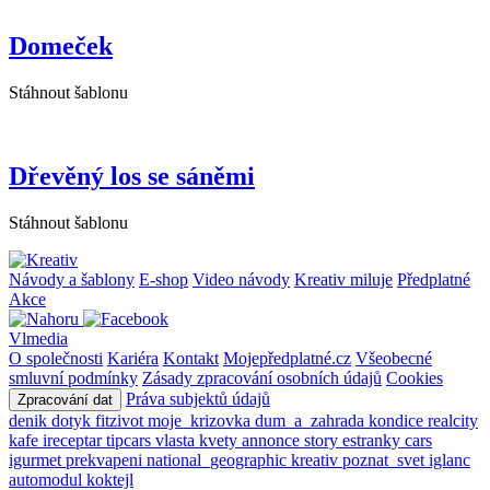
Domeček
Stáhnout šablonu
Dřevěný los se sáněmi
Stáhnout šablonu
Návody a šablony
E-shop
Video návody
Kreativ miluje
Předplatné
Akce
Vlmedia
O společnosti
Kariéra
Kontakt
Mojepředplatné.cz
Všeobecné
smluvní podmínky
Zásady zpracování osobních údajů
Cookies
Práva subjektů údajů
Zpracování dat
denik
dotyk
fitzivot
moje_krizovka
dum_a_zahrada
kondice
realcity
kafe
ireceptar
tipcars
vlasta
kvety
annonce
story
estranky
cars
igurmet
prekvapeni
national_geographic
kreativ
poznat_svet
iglanc
automodul
koktejl