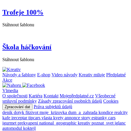
Trofeje 100%
Stáhnout šablonu
Škola háčkování
Stáhnout šablonu
Návody a šablony
E-shop
Video návody
Kreativ miluje
Předplatné
Akce
Vlmedia
O společnosti
Kariéra
Kontakt
Mojepředplatné.cz
Všeobecné
smluvní podmínky
Zásady zpracování osobních údajů
Cookies
Práva subjektů údajů
Zpracování dat
denik
dotyk
fitzivot
moje_krizovka
dum_a_zahrada
kondice
realcity
kafe
ireceptar
tipcars
vlasta
kvety
annonce
story
estranky
cars
igurmet
prekvapeni
national_geographic
kreativ
poznat_svet
iglanc
automodul
koktejl