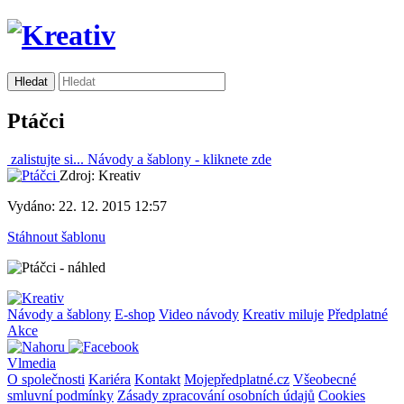
Ptáčci
zalistujte si...
Návody a šablony -
kliknete zde
Zdroj: Kreativ
Vydáno: 22. 12. 2015 12:57
Stáhnout šablonu
Návody a šablony
E-shop
Video návody
Kreativ miluje
Předplatné
Akce
Vlmedia
O společnosti
Kariéra
Kontakt
Mojepředplatné.cz
Všeobecné
smluvní podmínky
Zásady zpracování osobních údajů
Cookies