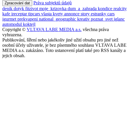
Práva subjektů údajů
Zpracování dat
denik
dotyk
fitzivot
moje_krizovka
dum_a_zahrada
kondice
realcity
kafe
ireceptar
tipcars
vlasta
kvety
annonce
story
estranky
cars
igurmet
prekvapeni
national_geographic
kreativ
poznat_svet
iglanc
automodul
koktejl
Copyright ©
VLTAVA LABE MEDIA a.s.
všechna práva
vyhrazena.
Publikování, šíření nebo jakékoliv jiné užití obsahu pro jiné než
osobní účely uživatele, je bez písemného souhlasu VLTAVA LABE
MEDIA a.s. zakázáno. Toto ustanovení platí také pro RSS kanály a
jejich obsah.