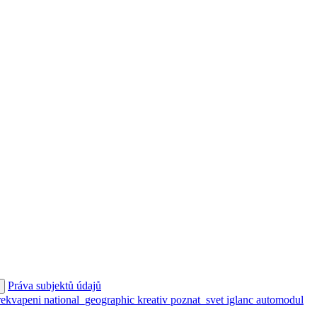
Práva subjektů údajů
rekvapeni
national_geographic
kreativ
poznat_svet
iglanc
automodul