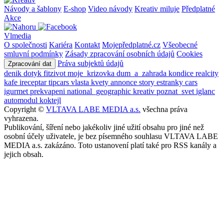
Návody a šablony
E-shop
Video návody
Kreativ miluje
Předplatné
Akce
Vlmedia
O společnosti
Kariéra
Kontakt
Mojepředplatné.cz
Všeobecné
smluvní podmínky
Zásady zpracování osobních údajů
Cookies
Práva subjektů údajů
Zpracování dat
denik
dotyk
fitzivot
moje_krizovka
dum_a_zahrada
kondice
realcity
kafe
ireceptar
tipcars
vlasta
kvety
annonce
story
estranky
cars
igurmet
prekvapeni
national_geographic
kreativ
poznat_svet
iglanc
automodul
koktejl
Copyright ©
VLTAVA LABE MEDIA a.s.
všechna práva
vyhrazena.
Publikování, šíření nebo jakékoliv jiné užití obsahu pro jiné než
osobní účely uživatele, je bez písemného souhlasu VLTAVA LABE
MEDIA a.s. zakázáno. Toto ustanovení platí také pro RSS kanály a
jejich obsah.