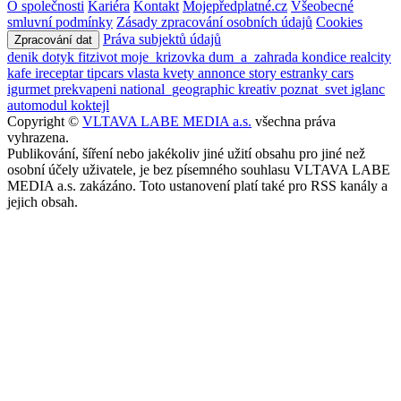
O společnosti
Kariéra
Kontakt
Mojepředplatné.cz
Všeobecné
smluvní podmínky
Zásady zpracování osobních údajů
Cookies
Práva subjektů údajů
Zpracování dat
denik
dotyk
fitzivot
moje_krizovka
dum_a_zahrada
kondice
realcity
kafe
ireceptar
tipcars
vlasta
kvety
annonce
story
estranky
cars
igurmet
prekvapeni
national_geographic
kreativ
poznat_svet
iglanc
automodul
koktejl
Copyright ©
VLTAVA LABE MEDIA a.s.
všechna práva
vyhrazena.
Publikování, šíření nebo jakékoliv jiné užití obsahu pro jiné než
osobní účely uživatele, je bez písemného souhlasu VLTAVA LABE
MEDIA a.s. zakázáno. Toto ustanovení platí také pro RSS kanály a
jejich obsah.