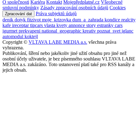
O společnosti
Kariéra
Kontakt
Mojepředplatné.cz
Všeobecné
smluvní podmínky
Zásady zpracování osobních údajů
Cookies
Práva subjektů údajů
Zpracování dat
denik
dotyk
fitzivot
moje_krizovka
dum_a_zahrada
kondice
realcity
kafe
ireceptar
tipcars
vlasta
kvety
annonce
story
estranky
cars
igurmet
prekvapeni
national_geographic
kreativ
poznat_svet
iglanc
automodul
koktejl
Copyright ©
VLTAVA LABE MEDIA a.s.
všechna práva
vyhrazena.
Publikování, šíření nebo jakékoliv jiné užití obsahu pro jiné než
osobní účely uživatele, je bez písemného souhlasu VLTAVA LABE
MEDIA a.s. zakázáno. Toto ustanovení platí také pro RSS kanály a
jejich obsah.