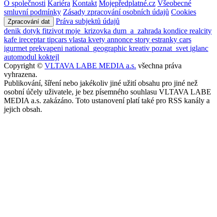
O společnosti
Kariéra
Kontakt
Mojepředplatné.cz
Všeobecné
smluvní podmínky
Zásady zpracování osobních údajů
Cookies
Práva subjektů údajů
Zpracování dat
denik
dotyk
fitzivot
moje_krizovka
dum_a_zahrada
kondice
realcity
kafe
ireceptar
tipcars
vlasta
kvety
annonce
story
estranky
cars
igurmet
prekvapeni
national_geographic
kreativ
poznat_svet
iglanc
automodul
koktejl
Copyright ©
VLTAVA LABE MEDIA a.s.
všechna práva
vyhrazena.
Publikování, šíření nebo jakékoliv jiné užití obsahu pro jiné než
osobní účely uživatele, je bez písemného souhlasu VLTAVA LABE
MEDIA a.s. zakázáno. Toto ustanovení platí také pro RSS kanály a
jejich obsah.