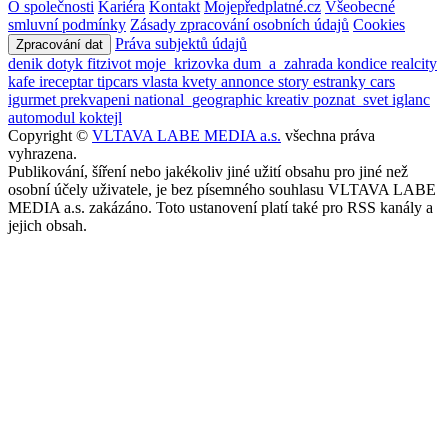
O společnosti
Kariéra
Kontakt
Mojepředplatné.cz
Všeobecné
smluvní podmínky
Zásady zpracování osobních údajů
Cookies
Práva subjektů údajů
Zpracování dat
denik
dotyk
fitzivot
moje_krizovka
dum_a_zahrada
kondice
realcity
kafe
ireceptar
tipcars
vlasta
kvety
annonce
story
estranky
cars
igurmet
prekvapeni
national_geographic
kreativ
poznat_svet
iglanc
automodul
koktejl
Copyright ©
VLTAVA LABE MEDIA a.s.
všechna práva
vyhrazena.
Publikování, šíření nebo jakékoliv jiné užití obsahu pro jiné než
osobní účely uživatele, je bez písemného souhlasu VLTAVA LABE
MEDIA a.s. zakázáno. Toto ustanovení platí také pro RSS kanály a
jejich obsah.