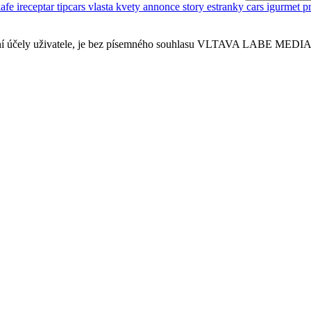
kafe
ireceptar
tipcars
vlasta
kvety
annonce
story
estranky
cars
igurmet
p
sobní účely uživatele, je bez písemného souhlasu VLTAVA LABE MEDIA a.