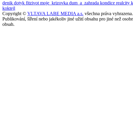
denik
dotyk
fitzivot
moje_krizovka
dum_a_zahrada
kondice
realcity
koktejl
Copyright ©
VLTAVA LABE MEDIA a.s.
všechna práva vyhrazena.
Publikování, šíření nebo jakékoliv jiné užití obsahu pro jiné než o
obsah.