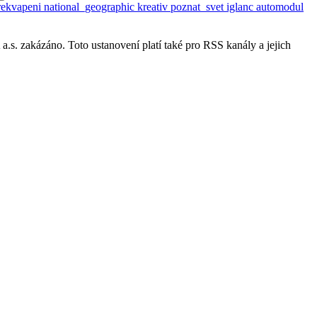
rekvapeni
national_geographic
kreativ
poznat_svet
iglanc
automodul
s. zakázáno. Toto ustanovení platí také pro RSS kanály a jejich