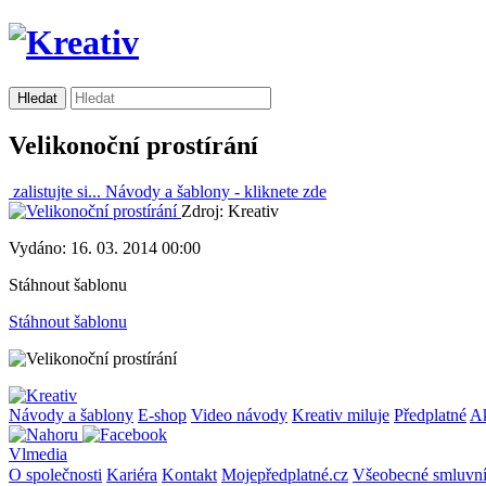
Velikonoční prostírání
zalistujte si...
Návody a šablony -
kliknete zde
Zdroj: Kreativ
Vydáno: 16. 03. 2014 00:00
Stáhnout šablonu
Stáhnout šablonu
Návody a šablony
E-shop
Video návody
Kreativ miluje
Předplatné
A
Vlmedia
O společnosti
Kariéra
Kontakt
Mojepředplatné.cz
Všeobecné smluvn