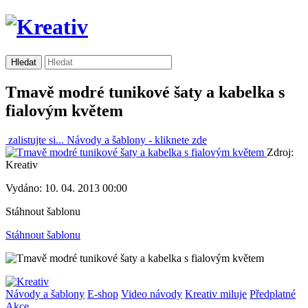
Tmavě modré tunikové šaty a kabelka s
fialovým květem
zalistujte si...
Návody a šablony -
kliknete zde
Zdroj:
Kreativ
Vydáno: 10. 04. 2013 00:00
Stáhnout šablonu
Stáhnout šablonu
Návody a šablony
E-shop
Video návody
Kreativ miluje
Předplatné
Akce