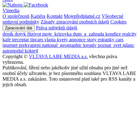
Vlmedia
O společnosti
Kariéra
Kontakt
Mojepředplatné.cz
Všeobecné
smluvní podmínky
Zásady zpracování osobních údajů
Cookies
Práva subjektů údajů
Zpracování dat
denik
dotyk
fitzivot
moje_krizovka
dum_a_zahrada
kondice
realcity
kafe
ireceptar
tipcars
vlasta
kvety
annonce
story
estranky
cars
igurmet
prekvapeni
national_geographic
kreativ
poznat_svet
iglanc
automodul
koktejl
Copyright ©
VLTAVA LABE MEDIA a.s.
všechna práva
vyhrazena.
Publikování, šíření nebo jakékoliv jiné užití obsahu pro jiné než
osobní účely uživatele, je bez písemného souhlasu VLTAVA LABE
MEDIA a.s. zakázáno. Toto ustanovení platí také pro RSS kanály a
jejich obsah.