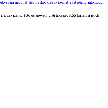
rekvapeni
national_geographic
kreativ
poznat_svet
iglanc
automodul
s. zakázáno. Toto ustanovení platí také pro RSS kanály a jejich