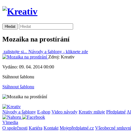
Mozaika na prostírání
zalistujte si...
Návody a šablony -
kliknete zde
Zdroj: Kreativ
Vydáno: 09. 04. 2014 00:00
Stáhnout šablonu
Stáhnout šablonu
Návody a šablony
E-shop
Video návody
Kreativ miluje
Předplatné
A
Vlmedia
O společnosti
Kariéra
Kontakt
Mojepředplatné.cz
Všeobecné smluvn