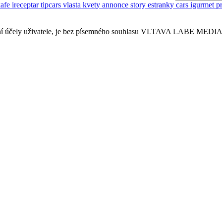
kafe
ireceptar
tipcars
vlasta
kvety
annonce
story
estranky
cars
igurmet
p
sobní účely uživatele, je bez písemného souhlasu VLTAVA LABE MEDIA a.