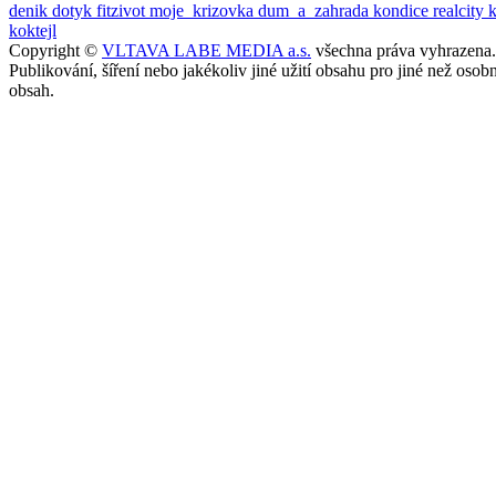
denik
dotyk
fitzivot
moje_krizovka
dum_a_zahrada
kondice
realcity
koktejl
Copyright ©
VLTAVA LABE MEDIA a.s.
všechna práva vyhrazena.
Publikování, šíření nebo jakékoliv jiné užití obsahu pro jiné než o
obsah.