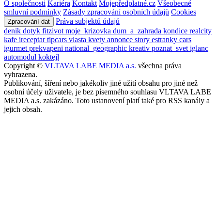
O společnosti
Kariéra
Kontakt
Mojepředplatné.cz
Všeobecné
smluvní podmínky
Zásady zpracování osobních údajů
Cookies
Práva subjektů údajů
Zpracování dat
denik
dotyk
fitzivot
moje_krizovka
dum_a_zahrada
kondice
realcity
kafe
ireceptar
tipcars
vlasta
kvety
annonce
story
estranky
cars
igurmet
prekvapeni
national_geographic
kreativ
poznat_svet
iglanc
automodul
koktejl
Copyright ©
VLTAVA LABE MEDIA a.s.
všechna práva
vyhrazena.
Publikování, šíření nebo jakékoliv jiné užití obsahu pro jiné než
osobní účely uživatele, je bez písemného souhlasu VLTAVA LABE
MEDIA a.s. zakázáno. Toto ustanovení platí také pro RSS kanály a
jejich obsah.