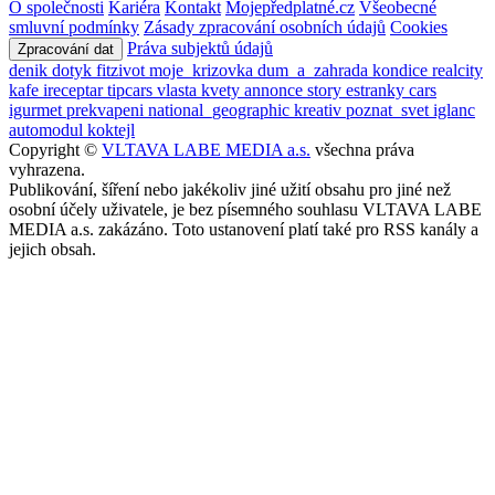
O společnosti
Kariéra
Kontakt
Mojepředplatné.cz
Všeobecné
smluvní podmínky
Zásady zpracování osobních údajů
Cookies
Práva subjektů údajů
Zpracování dat
denik
dotyk
fitzivot
moje_krizovka
dum_a_zahrada
kondice
realcity
kafe
ireceptar
tipcars
vlasta
kvety
annonce
story
estranky
cars
igurmet
prekvapeni
national_geographic
kreativ
poznat_svet
iglanc
automodul
koktejl
Copyright ©
VLTAVA LABE MEDIA a.s.
všechna práva
vyhrazena.
Publikování, šíření nebo jakékoliv jiné užití obsahu pro jiné než
osobní účely uživatele, je bez písemného souhlasu VLTAVA LABE
MEDIA a.s. zakázáno. Toto ustanovení platí také pro RSS kanály a
jejich obsah.