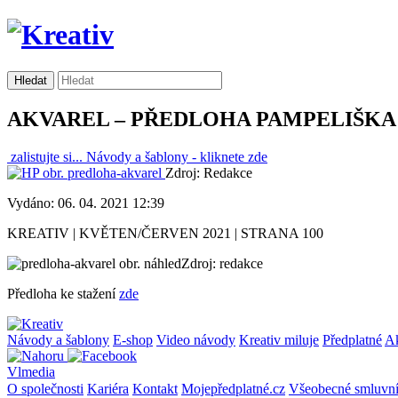
AKVAREL – PŘEDLOHA PAMPELIŠKA
zalistujte si...
Návody a šablony -
kliknete zde
Zdroj: Redakce
Vydáno: 06. 04. 2021 12:39
KREATIV | KVĚTEN/ČERVEN 2021 | STRANA 100
Zdroj: redakce
Předloha ke stažení
zde
Návody a šablony
E-shop
Video návody
Kreativ miluje
Předplatné
A
Vlmedia
O společnosti
Kariéra
Kontakt
Mojepředplatné.cz
Všeobecné smluvn