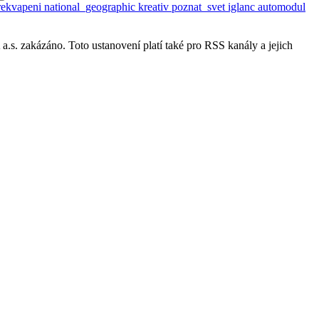
rekvapeni
national_geographic
kreativ
poznat_svet
iglanc
automodul
s. zakázáno. Toto ustanovení platí také pro RSS kanály a jejich