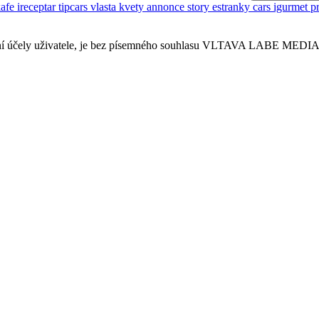
kafe
ireceptar
tipcars
vlasta
kvety
annonce
story
estranky
cars
igurmet
p
sobní účely uživatele, je bez písemného souhlasu VLTAVA LABE MEDIA a.