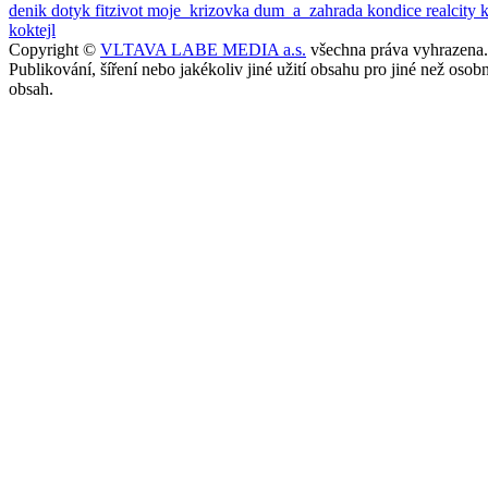
denik
dotyk
fitzivot
moje_krizovka
dum_a_zahrada
kondice
realcity
koktejl
Copyright ©
VLTAVA LABE MEDIA a.s.
všechna práva vyhrazena.
Publikování, šíření nebo jakékoliv jiné užití obsahu pro jiné než o
obsah.