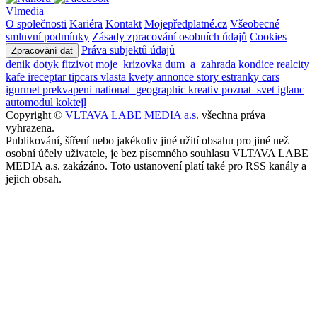
Vlmedia
O společnosti
Kariéra
Kontakt
Mojepředplatné.cz
Všeobecné
smluvní podmínky
Zásady zpracování osobních údajů
Cookies
Práva subjektů údajů
Zpracování dat
denik
dotyk
fitzivot
moje_krizovka
dum_a_zahrada
kondice
realcity
kafe
ireceptar
tipcars
vlasta
kvety
annonce
story
estranky
cars
igurmet
prekvapeni
national_geographic
kreativ
poznat_svet
iglanc
automodul
koktejl
Copyright ©
VLTAVA LABE MEDIA a.s.
všechna práva
vyhrazena.
Publikování, šíření nebo jakékoliv jiné užití obsahu pro jiné než
osobní účely uživatele, je bez písemného souhlasu VLTAVA LABE
MEDIA a.s. zakázáno. Toto ustanovení platí také pro RSS kanály a
jejich obsah.