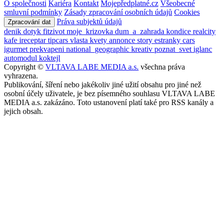
O společnosti
Kariéra
Kontakt
Mojepředplatné.cz
Všeobecné
smluvní podmínky
Zásady zpracování osobních údajů
Cookies
Práva subjektů údajů
Zpracování dat
denik
dotyk
fitzivot
moje_krizovka
dum_a_zahrada
kondice
realcity
kafe
ireceptar
tipcars
vlasta
kvety
annonce
story
estranky
cars
igurmet
prekvapeni
national_geographic
kreativ
poznat_svet
iglanc
automodul
koktejl
Copyright ©
VLTAVA LABE MEDIA a.s.
všechna práva
vyhrazena.
Publikování, šíření nebo jakékoliv jiné užití obsahu pro jiné než
osobní účely uživatele, je bez písemného souhlasu VLTAVA LABE
MEDIA a.s. zakázáno. Toto ustanovení platí také pro RSS kanály a
jejich obsah.