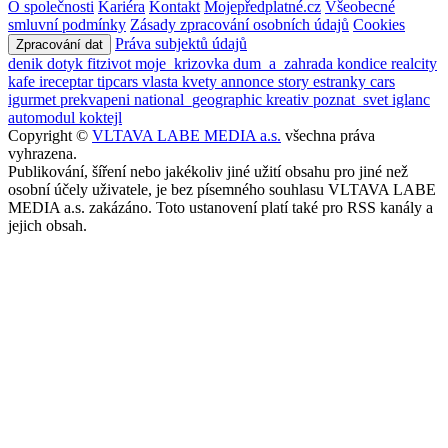
O společnosti
Kariéra
Kontakt
Mojepředplatné.cz
Všeobecné
smluvní podmínky
Zásady zpracování osobních údajů
Cookies
Práva subjektů údajů
Zpracování dat
denik
dotyk
fitzivot
moje_krizovka
dum_a_zahrada
kondice
realcity
kafe
ireceptar
tipcars
vlasta
kvety
annonce
story
estranky
cars
igurmet
prekvapeni
national_geographic
kreativ
poznat_svet
iglanc
automodul
koktejl
Copyright ©
VLTAVA LABE MEDIA a.s.
všechna práva
vyhrazena.
Publikování, šíření nebo jakékoliv jiné užití obsahu pro jiné než
osobní účely uživatele, je bez písemného souhlasu VLTAVA LABE
MEDIA a.s. zakázáno. Toto ustanovení platí také pro RSS kanály a
jejich obsah.