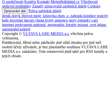
O společnosti
Kariéra
Kontakt
Mojepředplatné.cz
Všeobecné
smluvní podmínky
Zásady zpracování osobních údajů
Cookies
Práva subjektů údajů
Zpracování dat
denik
dotyk
fitzivot
moje_krizovka
dum_a_zahrada
kondice
realcity
kafe
ireceptar
tipcars
vlasta
kvety
annonce
story
estranky
cars
igurmet
prekvapeni
national_geographic
kreativ
poznat_svet
iglanc
automodul
koktejl
Copyright ©
VLTAVA LABE MEDIA a.s.
všechna práva
vyhrazena.
Publikování, šíření nebo jakékoliv jiné užití obsahu pro jiné než
osobní účely uživatele, je bez písemného souhlasu VLTAVA LABE
MEDIA a.s. zakázáno. Toto ustanovení platí také pro RSS kanály a
jejich obsah.