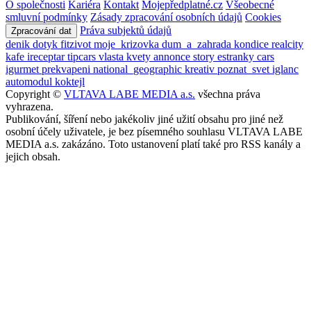
O společnosti
Kariéra
Kontakt
Mojepředplatné.cz
Všeobecné
smluvní podmínky
Zásady zpracování osobních údajů
Cookies
Práva subjektů údajů
Zpracování dat
denik
dotyk
fitzivot
moje_krizovka
dum_a_zahrada
kondice
realcity
kafe
ireceptar
tipcars
vlasta
kvety
annonce
story
estranky
cars
igurmet
prekvapeni
national_geographic
kreativ
poznat_svet
iglanc
automodul
koktejl
Copyright ©
VLTAVA LABE MEDIA a.s.
všechna práva
vyhrazena.
Publikování, šíření nebo jakékoliv jiné užití obsahu pro jiné než
osobní účely uživatele, je bez písemného souhlasu VLTAVA LABE
MEDIA a.s. zakázáno. Toto ustanovení platí také pro RSS kanály a
jejich obsah.