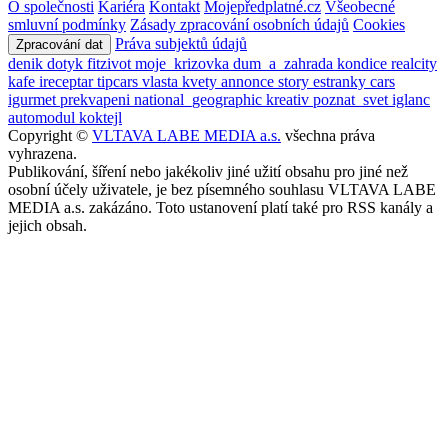
O společnosti
Kariéra
Kontakt
Mojepředplatné.cz
Všeobecné
smluvní podmínky
Zásady zpracování osobních údajů
Cookies
Práva subjektů údajů
Zpracování dat
denik
dotyk
fitzivot
moje_krizovka
dum_a_zahrada
kondice
realcity
kafe
ireceptar
tipcars
vlasta
kvety
annonce
story
estranky
cars
igurmet
prekvapeni
national_geographic
kreativ
poznat_svet
iglanc
automodul
koktejl
Copyright ©
VLTAVA LABE MEDIA a.s.
všechna práva
vyhrazena.
Publikování, šíření nebo jakékoliv jiné užití obsahu pro jiné než
osobní účely uživatele, je bez písemného souhlasu VLTAVA LABE
MEDIA a.s. zakázáno. Toto ustanovení platí také pro RSS kanály a
jejich obsah.