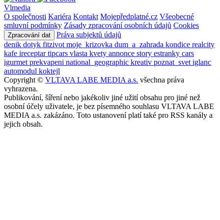
Vlmedia
O společnosti
Kariéra
Kontakt
Mojepředplatné.cz
Všeobecné
smluvní podmínky
Zásady zpracování osobních údajů
Cookies
Práva subjektů údajů
Zpracování dat
denik
dotyk
fitzivot
moje_krizovka
dum_a_zahrada
kondice
realcity
kafe
ireceptar
tipcars
vlasta
kvety
annonce
story
estranky
cars
igurmet
prekvapeni
national_geographic
kreativ
poznat_svet
iglanc
automodul
koktejl
Copyright ©
VLTAVA LABE MEDIA a.s.
všechna práva
vyhrazena.
Publikování, šíření nebo jakékoliv jiné užití obsahu pro jiné než
osobní účely uživatele, je bez písemného souhlasu VLTAVA LABE
MEDIA a.s. zakázáno. Toto ustanovení platí také pro RSS kanály a
jejich obsah.