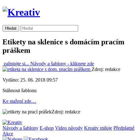
Etikety na sklenice s domácím pracím
práškem
zalistujte si...
Návody a šablony -
kliknete zde
Zdroj: redakce
Vydáno: 25. 06. 2018 09:57
Stáhnout šablonu
Ke stažení zde…
Zdroj: redakce
Návody a šablony
E-shop
Video návody
Kreativ miluje
Předplatné
Akce